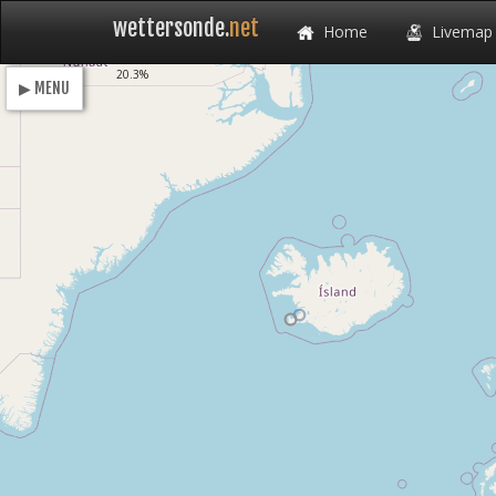
wettersonde.
net
Home
Livemap
Loading
20.3%
▶ MENU