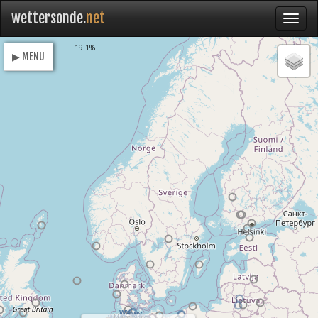
wettersonde.
net
Loading
19.1%
▶ MENU