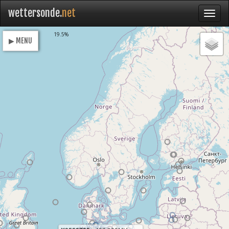
wettersonde.
net
Loading
19.5%
▶ MENU