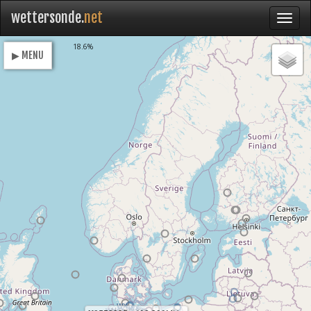
wettersonde.
net
Loading
18.6%
▶ MENU