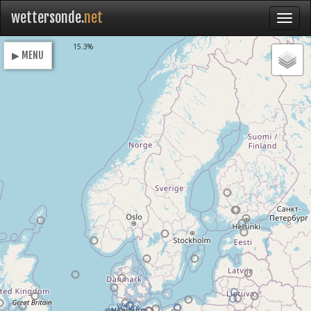
wettersonde.
net
Loading
15.3%
▶ MENU