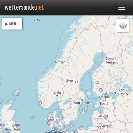
wettersonde.
net
Loading
13.0%
▶ MENU