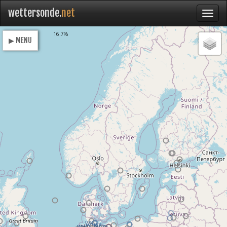
wettersonde.
net
Loading
16.7%
▶ MENU