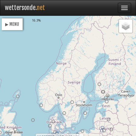
wettersonde.
net
Loading
16.3%
▶ MENU