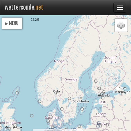
wettersonde.
net
Loading
22.2%
▶ MENU