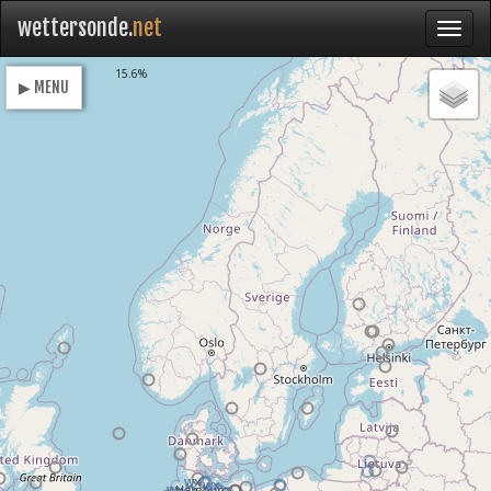
wettersonde.
net
Loading
14.0%
▶ MENU