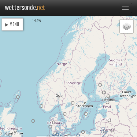
wettersonde.
net
Loading
14.1%
▶ MENU