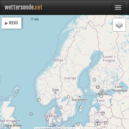
wettersonde.
net
Loading
17.6%
▶ MENU