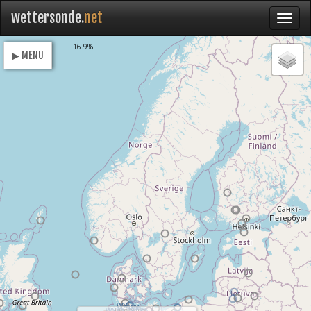
wettersonde.
net
Loading
16.9%
▶ MENU