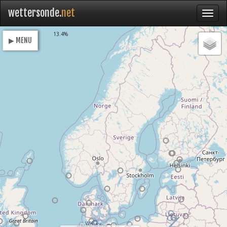
wettersonde.
net
Loading
13.4%
▶ MENU