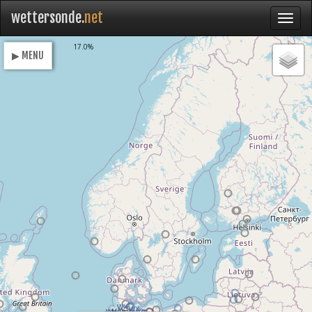
wettersonde.
net
Loading
17.0%
▶ MENU