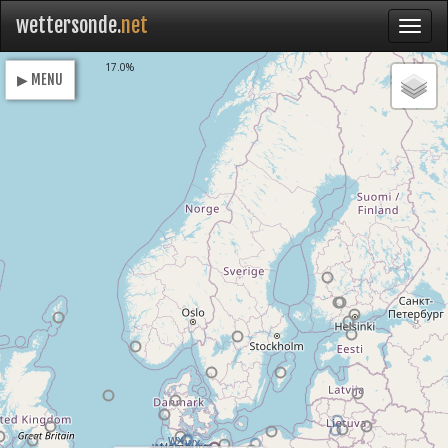
wettersonde.
net
Loading
17.0%
▶ MENU