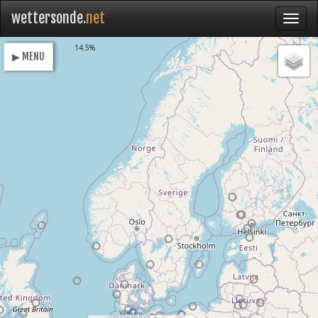
wettersonde.
net
Loading
14.5%
▶ MENU